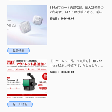
32-bitフロート内部収録、最大28時間の
内部録音、4TX+1RX接続に対応、2段階
AIノイズキャンセリング搭載｜コンパク
投稿日：
2026.08.05
トワイヤレスマイク DJI Mic Mini 2S 登場
製品情報
【アウトレット品・１点限り】DJI Zen
muse L2を大幅値下げいたしました。｜
HELICAM STORE
投稿日：
2026.08.04
セール情報