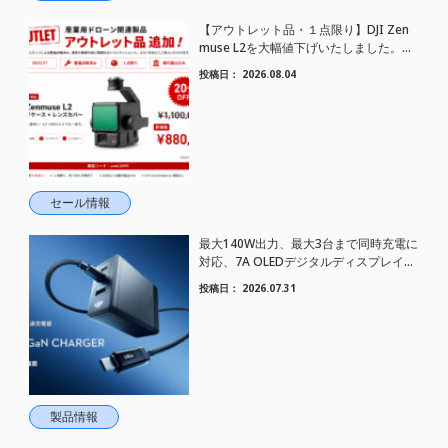
【アウトレット品・１点限り】DJI Zen
muse L2を大幅値下げいたしました。｜
HELICAM STORE
投稿日：
2026.08.04
セール情報
最大140W出力、最大3台まで同時充電に
対応、7A OLEDデジタルディスプレイケ
ーブル対応、GaN技術搭載｜コンパクト
投稿日：
2026.07.31
急速充電器 DJI Power 140W GaN 充電
器 登場
製品情報