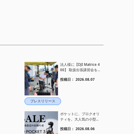
法人様に【DJI Matrice 4
00】 取扱出張講習会を
行い、フライト講習も実
投稿日：
2026.08.07
施しました。
プレスリリース
ポケットに、プロクオリ
ティを。大人気の小型カ
メラ【Osmo Pocket 3】
投稿日：
2026.08.06
定価がさらにお値下げさ