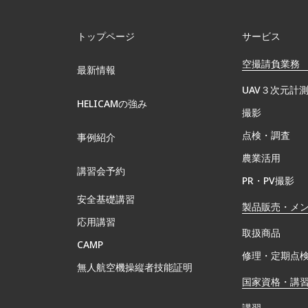
トップページ
サービス
空撮請負業務
最新情報
UAV３次元計
HELICAMの強み
撮影
点検・調査
事例紹介
農業活用
講習会予約
PR・PV撮影
安全基礎講習
製品販売・メ
応用講習
取扱商品
CAMP
修理・定期点
無⼈航空機操縦者技能証明
国家資格・講
講習