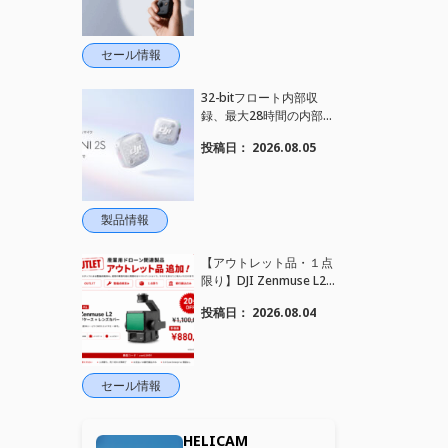
れました！
セール情報
32-bitフロート内部収
録、最大28時間の内部録
音、4TX+1RX接続に対
投稿日：
2026.08.05
応、2段階AIノイズキャ
ンセリング搭載｜コンパ
クトワイヤレスマイク DJ
I Mic Mini 2S 登場
製品情報
【アウトレット品・１点
限り】DJI Zenmuse L2
を大幅値下げいたしまし
投稿日：
2026.08.04
た。｜HELICAM STORE
セール情報
HELICAM