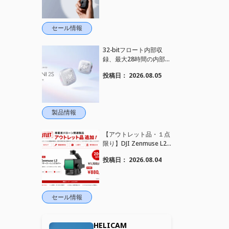
れました！
セール情報
32-bitフロート内部収
録、最大28時間の内部録
音、4TX+1RX接続に対
投稿日：
2026.08.05
応、2段階AIノイズキャ
ンセリング搭載｜コンパ
クトワイヤレスマイク DJ
I Mic Mini 2S 登場
製品情報
【アウトレット品・１点
限り】DJI Zenmuse L2
を大幅値下げいたしまし
投稿日：
2026.08.04
た。｜HELICAM STORE
セール情報
HELICAM