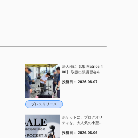
法人様に【DJI Matrice 4
00】 取扱出張講習会を
行い、フライト講習も実
投稿日：
2026.08.07
施しました。
プレスリリース
ポケットに、プロクオリ
ティを。大人気の小型カ
メラ【Osmo Pocket 3】
投稿日：
2026.08.06
定価がさらにお値下げさ