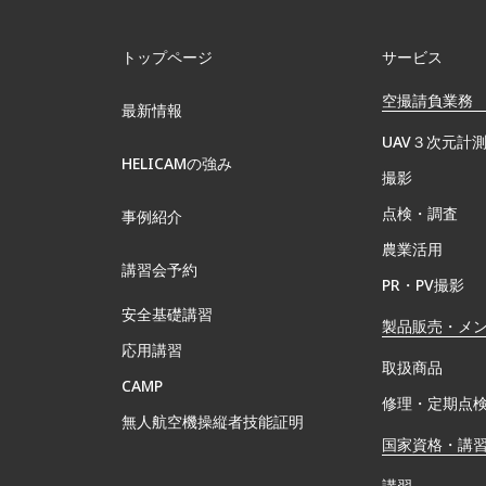
トップページ
サービス
空撮請負業務
最新情報
UAV３次元計
HELICAMの強み
撮影
点検・調査
事例紹介
農業活用
講習会予約
PR・PV撮影
安全基礎講習
製品販売・メ
応用講習
取扱商品
CAMP
修理・定期点
無⼈航空機操縦者技能証明
国家資格・講
講習